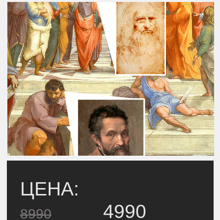
фильмы-экскурсии по музеям:
Лувр
Орсэ
Оранжери
экскурсия по недавней выставке-
бестселлеру «Лувр и Кутюр»
фильм-экскурсия по музею
Оранжери
экскурсия по недавней выставке-
бестселлеру «Лувр и Кутюр»
Вместе мы пройдем по галереям
Лувра, побываем в Орсэ и заглянем
в Оранжери. Нас ждут сокровища
античности, шедевры Возрождения
и, конечно, наши любимые
импрессионисты, без которых
невозможно представить себе
Париж!
Мои авторские фильмы-экскурсии