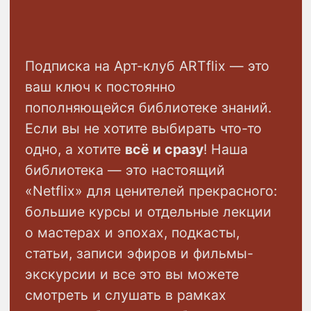
портновского искусства попадали на
холсты, а затем, спустя века с
холстов попадали на подиум.
Этот курс погрузит вас в мир
эстетики и элегантности, позволит
развить насмотренность и научит
смелым дизайнерским решениям. И,
наконец, этот курс невероятно
красив.