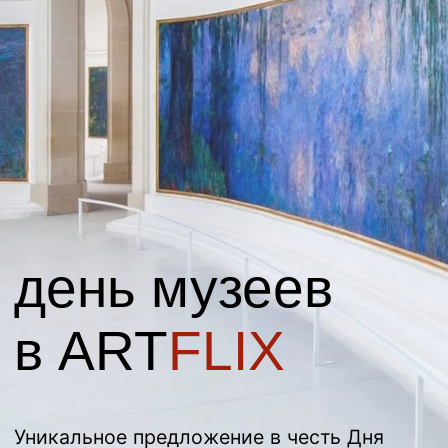
день музеев
в ART
FLIX
Уникальное предложение в честь Дня
рождения Ольги и Дня музеев:
эксклюзивные фильмы, курсы-
бестселлеры и пакеты лекций по
выгодным ценам
01