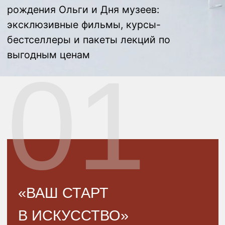
«ВАШ СТАРТ
В ИСКУССТВО»
Курс СтАРТ
Лекция «Искусство в повседневной
жизни»
Лекция «Как смотреть шедевры»
Откройте для себя удивительный мир
искусства через знаковые полотна
великих мастеров, путешествуйте
по эпохам, открывайте новые имена
и новые факты об известных мастерах
и знакомых шедеврах. С этим паком
вы научитесь не просто смотреть,
но по-настоящему видеть шедевры!