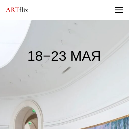
ART
flix
18−23 МАЯ