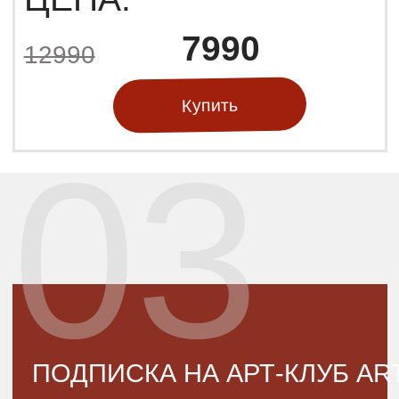
04
«ВЕЛИКАЯ КРАСОТА»
Курс «Великая красота»
Лекция «С картины на подиум»
Лувр и Кутюр*
Раскройте тайны моды как высокого
искусства! От пеплосов и туник до
авангарда, от авангарда до кутюр!
Узнайте, как одежда отражает эпоху,
как менялись идеалы, как творения