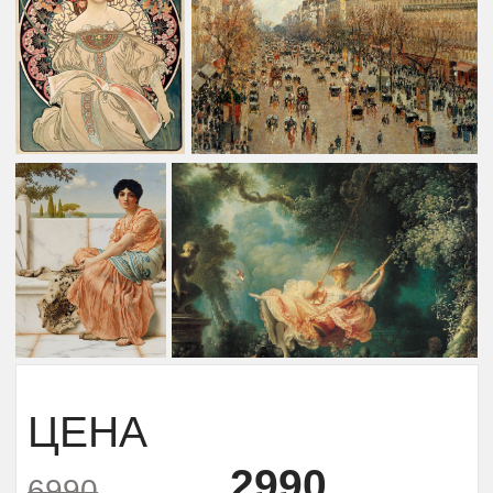
ПОДПИСКА НА АРТ-КЛУБ ARTFLIX НА
ПОЛГОДА
Подписка на Арт-клуб ARTflix — это
ваш ключ к постоянно
пополняющейся библиотеке знаний.
Если вы не хотите выбирать что-то
одно, а хотите
всё и сразу
! Наша
библиотека — это настоящий
«Netflix» для ценителей прекрасного:
большие курсы и отдельные лекции
о мастерах и эпохах, подкасты,
статьи, записи эфиров и фильмы-
экскурсии и все это вы можете
смотреть и слушать в рамках
подписки без каких либо