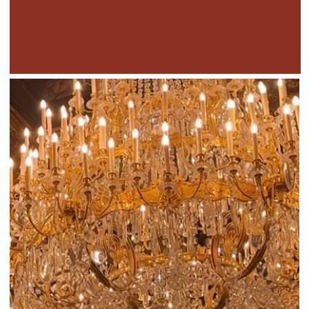
Подписка на Арт-клуб ARTflix — это
ваш ключ к постоянно
пополняющейся библиотеке знаний.
Если вы не хотите выбирать что-то
одно, а хотите
всё и сразу
! Наша
библиотека — это настоящий
«Netflix» для ценителей прекрасного:
большие курсы и отдельные лекции
о мастерах и эпохах, подкасты,
статьи, записи эфиров и фильмы-
экскурсии и все это вы можете
смотреть и слушать в рамках
подписки без каких либо
ограничений!